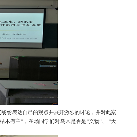
们纷纷表
达
自己的观点并展开激烈
的
讨论，并对此案
枯木有主”，在场同学们对乌木是否是“文物”、 “天
。