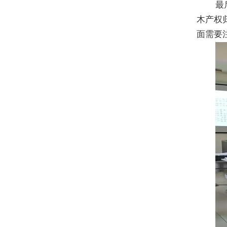
最
木产权
面需要