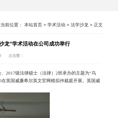
您当前位置：
本站首页
>
学术活动
>
法学沙龙
> 正文
“法学沙龙”学术活动在公司成功举行
0
点击数：
会、
2017级法律硕士（法律）2班承办的主题为“乌
4：30在英国威廉希尔英文官网模拟仲裁庭开展。英国威