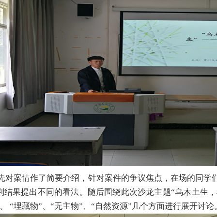
先对
案情作
了
简要介绍，针对案件的争议焦点
，
在场
的
同学
判结果提出不同的看法。随后围绕此次沙龙主题
“乌木土生，
、 “埋藏物”、“无主物”、“自然资源”几个方面进行展开讨论