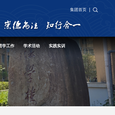
latform
|
集团首页
团学工作
学术活动
实践实训