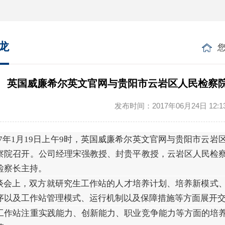
龙
英国威廉希尔英文官网与贵阳市云岩区人民检察
发布时间：2017年06月24日 12:1
7年1月19日上午9时，英国威廉希尔英文官网与贵阳市云
察院召开。公司经理宋强教授、封贵平教授，云岩区人民检
检察长主持。
上，双方就研究生工作站的人才培养计划、培养新模式、
序以及工作站管理模式、运行机制以及保障措施等方面展开
工作站注重实践能力、创新能力、职业竞争能力等方面的培