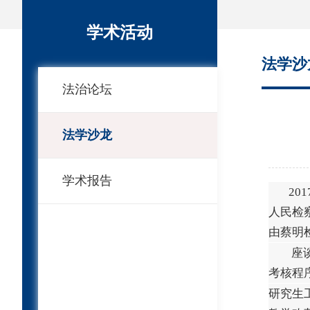
学术活动
法学沙
法治论坛
法学沙龙
学术报告
201
人民检
由蔡明
座谈会
考核程
研究生