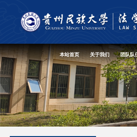
Willia
本站首页
关于我们
团队队