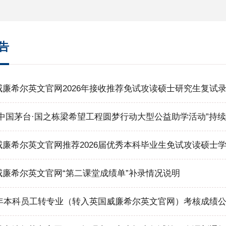
告
威廉希尔英文官网2026年接收推荐免试攻读硕士研究生复试
“中国茅台·国之栋梁希望工程圆梦行动大型公益助学活动”持
威廉希尔英文官网推荐2026届优秀本科毕业生免试攻读硕士
威廉希尔英文官网“第二课堂成绩单”补录情况说明
25年本科员工转专业（转入英国威廉希尔英文官网）考核成绩