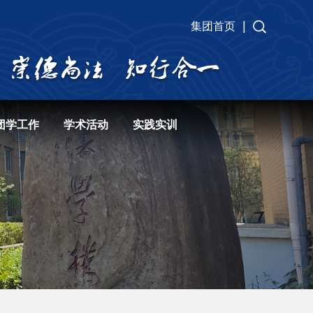
latform
|
集团首页
团学工作
学术活动
实践实训