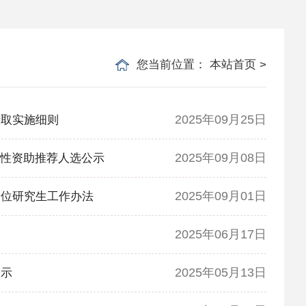
您当前位置：
本站首页
>
2025年09月25日
录取实施细则
2025年09月08日
续性资助推荐人选公示
2025年09月01日
学位研究生工作办法
2025年06月17日
2025年05月13日
公示