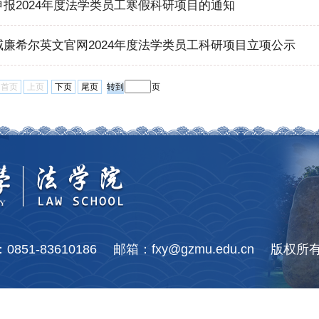
申报2024年度法学类员工寒假科研项目的通知
威廉希尔英文官网2024年度法学类员工科研项目立项公示
首页
上页
下页
尾页
页
51-83610186
邮箱：fxy@gzmu.edu.cn
版权所有 Wi
国)官方网站-Official Platform