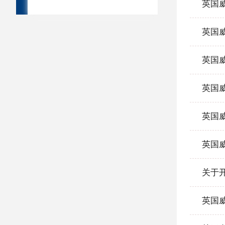
英国
英国
英国威
英国
英国
英国
关于
英国威